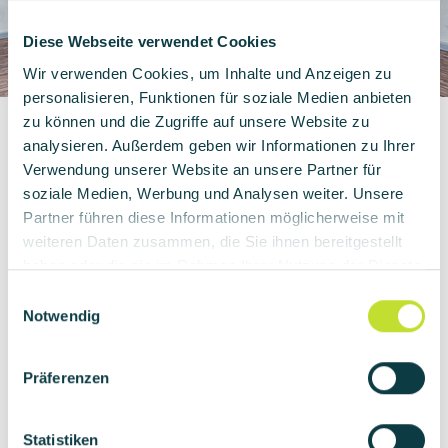
Diese Webseite verwendet Cookies
Wir verwenden Cookies, um Inhalte und Anzeigen zu
personalisieren, Funktionen für soziale Medien anbieten
zu können und die Zugriffe auf unsere Website zu
analysieren. Außerdem geben wir Informationen zu Ihrer
KONTAKTIERE UNS EINFACH
Verwendung unserer Website an unsere Partner für
soziale Medien, Werbung und Analysen weiter. Unsere
Deine Stelle ist nicht dabei?
Partner führen diese Informationen möglicherweise mit
Gerne kannst Du Dich auch initiativ
weiteren Daten zusammen, die Sie ihnen bereitgestellt
bewerben.
haben oder die sie im Rahmen Ihrer Nutzung der Dienste
gesammelt haben.
E
Notwendig
i
n
w
Einfach direkt bei uns
Präferenzen
i
l
l
Statistiken