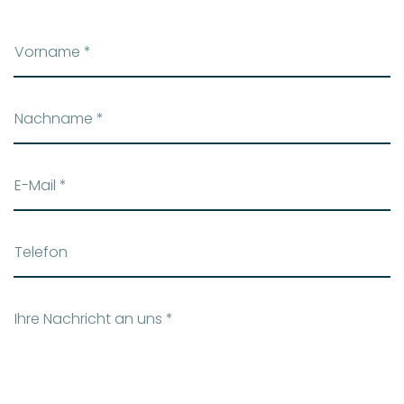
Ich bin damit einverstanden, dass meine Daten für eine
Kontaktaufnahme elektronisch verarbeitet und unter
Berücksichtigung des Datenschutzes gespeichert werden. Die
Daten werden nicht an Dritte weitergegeben. Diese
Einwilligung kann jederzeit für die Zukunft widerrufen werden.
*
senden