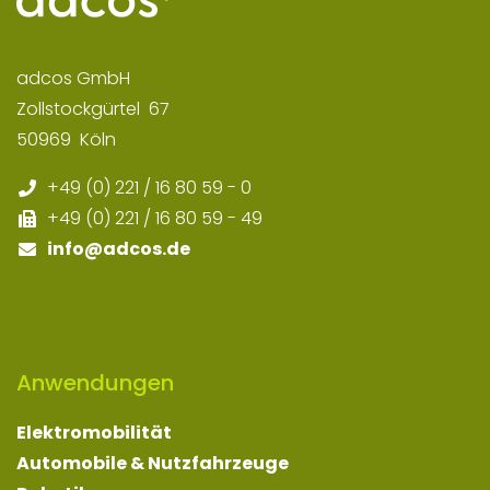
Elektromobilität
Automobile & Nutzfahrzeuge
Robotik
Luft- & Raumfahrt
Baumaschinen
Lösungen
Mechatronische Systementwicklung
Regelungstechnik
EC-Motoren
ECUs & Umrichter
Verifikation & Validierung
Standards & Prozesse
Projekte