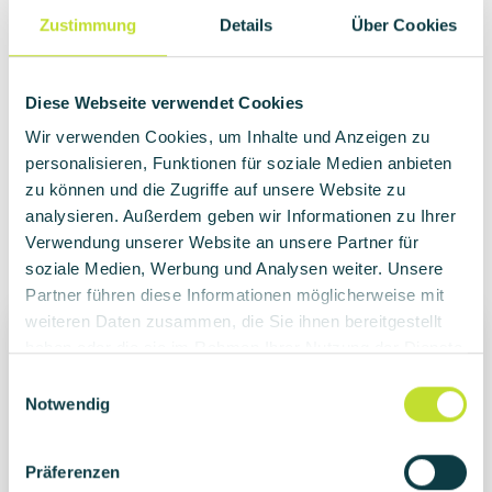
Unsere eigens entwickelten Produktreihen
Zustimmung
Details
Über Cookies
kommen in vielen Entwicklungsprozessen
zum Einsatz. Dies sorgt für schnelle und
effiziente Abläufe nach höchsten
Diese Webseite verwendet Cookies
Standards.
Wir verwenden Cookies, um Inhalte und Anzeigen zu
personalisieren, Funktionen für soziale Medien anbieten
zu können und die Zugriffe auf unsere Website zu
Mehr erfahren
analysieren. Außerdem geben wir Informationen zu Ihrer
Verwendung unserer Website an unsere Partner für
soziale Medien, Werbung und Analysen weiter. Unsere
Partner führen diese Informationen möglicherweise mit
weiteren Daten zusammen, die Sie ihnen bereitgestellt
haben oder die sie im Rahmen Ihrer Nutzung der Dienste
Projekte
gesammelt haben.
E
Notwendig
i
Ob intelligente Lenksysteme für
n
Mehrgelenkbusse oder
w
Fahrwerksregelungen für serienmäßige
Präferenzen
i