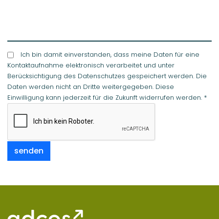
adcos GmbH
Zollstockgürtel
67
50969
Köln
+49 (0) 221 / 16 80 59 - 0
+49 (0) 221 / 16 80 59 - 49
info
@adcos.de
Anwendungen