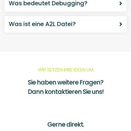
Gerne direkt.
adcos GmbH
Zollstockgürtel
67
50969
Köln
+49 (0) 221 / 16 80 59 - 0
+49 (0) 221 / 16 80 59 - 49
info
@adcos.de