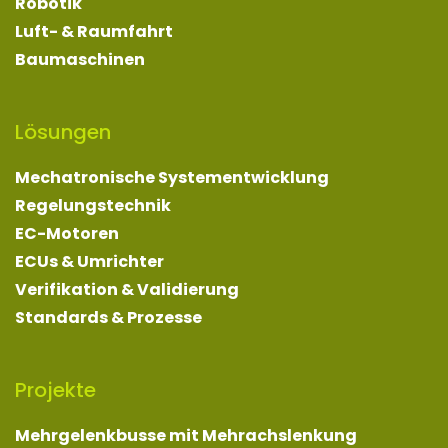
Mehrgelenkbusse mit Mehrachslenkung
Lenksysteme
Luft- und Klimakompressoren
Vollaktive Fahrwerksregelung
Produkte
Rapid Control Prototyping
Mechatronische Prüfstände
Regelalgorithmen
Unternehmen
Über uns
Karriere