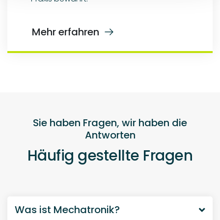
Was ist Mechatronik?
Unter Mechatronik versteht man das
synergetische Zusammenwirken verschiedener
Fachdisziplinen wie Maschinenbau,
Elektrotechnik, Regelungstechnik und
Informationstechnik. In modernen
mechatronischen Produkten sind die
Teilsysteme und deren Wechselwirkungen
optimal aufeinander abgestimmt.
Was bedeutet modellbasierte
Entwicklung?
Was versteht man unter Rapid