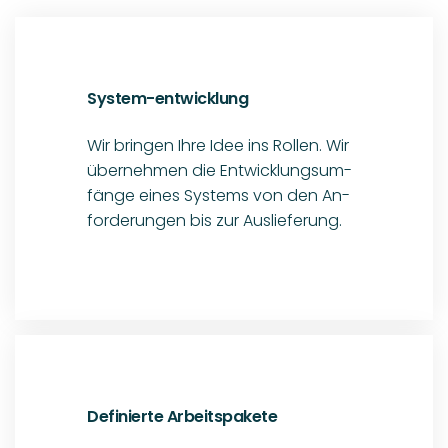
Definierte Arbeitspakete
Sie benötigen tech­ni­schen
Support bei bereits ge­plan­ten Pro­
jek­ten? Wir unter­stützen Sie gerne
durch die Über­nahme von de­finier­
ten Arbeits­paketen.
On-Site Betreuung
System­lösungen direkt dort, wo sie
benötigt werden. Wir unter­stützen