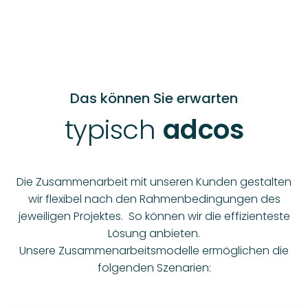
System-entwicklung
Wir bringen Ihre Idee ins Rollen. Wir
übernehmen die Ent­wick­lungs­um­
fänge eines Sys­tems von den An­
for­der­ungen bis zur Aus­liefer­ung.