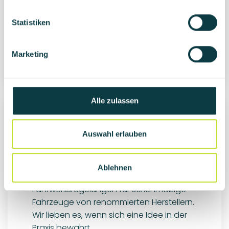
Fahrzeuge von renommierten Herstellern.
l
Wir lieben es, wenn sich eine Idee in der
l
Statistiken
Praxis bewährt.
i
g
Marketing
u
Mehr erfahren
n
g
s
Alle zulassen
a
u
s
Auswahl erlauben
w
Sie haben Fragen, wir haben die
a
Antworten
Ablehnen
h
l
Häufig gestellte Fragen