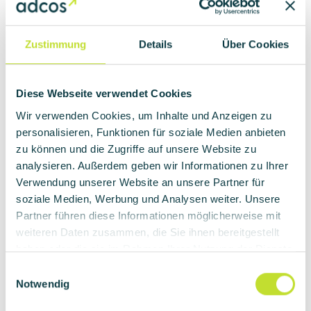
50969
Köln
+49 (0) 221 / 16 80 59 - 0
Zustimmung
Details
Über Cookies
+49 (0) 221 / 16 80 59 - 49
info
@adcos.de
Diese Webseite verwendet Cookies
Wir verwenden Cookies, um Inhalte und Anzeigen zu
personalisieren, Funktionen für soziale Medien anbieten
Oder nutzen Sie unser Kontakformular.
zu können und die Zugriffe auf unsere Website zu
analysieren. Außerdem geben wir Informationen zu Ihrer
Verwendung unserer Website an unsere Partner für
Vorname
*
soziale Medien, Werbung und Analysen weiter. Unsere
Partner führen diese Informationen möglicherweise mit
weiteren Daten zusammen, die Sie ihnen bereitgestellt
Nachname
*
haben oder die sie im Rahmen Ihrer Nutzung der Dienste
gesammelt haben.
E
Notwendig
i
E-Mail
*
n