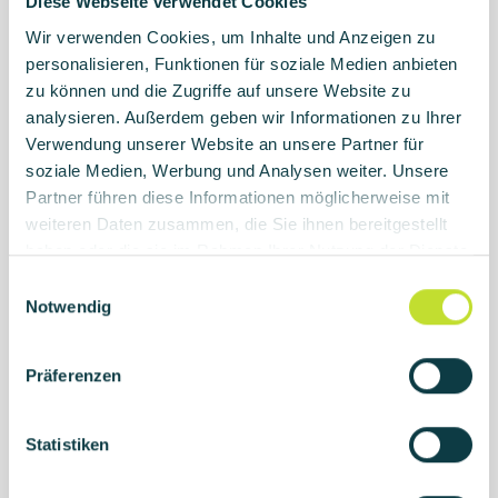
Diese Webseite verwendet Cookies
für Fahrzeuge kommt es auf das Zusammenspiel von
Wir verwenden Cookies, um Inhalte und Anzeigen zu
Software und Hardware an. Präzise
personalisieren, Funktionen für soziale Medien anbieten
Softwarelösungen und zuverlässige Hardware sind
zu können und die Zugriffe auf unsere Website zu
dabei der Kern für die optimale Funktionsfähigkeit der
analysieren. Außerdem geben wir Informationen zu Ihrer
Systeme.
Verwendung unserer Website an unsere Partner für
soziale Medien, Werbung und Analysen weiter. Unsere
Partner führen diese Informationen möglicherweise mit
weiteren Daten zusammen, die Sie ihnen bereitgestellt
haben oder die sie im Rahmen Ihrer Nutzung der Dienste
gesammelt haben.
E
Notwendig
i
Lenkung
n
w
Präferenzen
i
Die Entwicklung moderner Lenksysteme ist
l
sowohl sicherheitskritisch als auch funktional
l
Statistiken
äußerst anspruchsvoll. adcos hat ein neuartiges
i
elektromechanisches Lenksystem entwickelt,
g