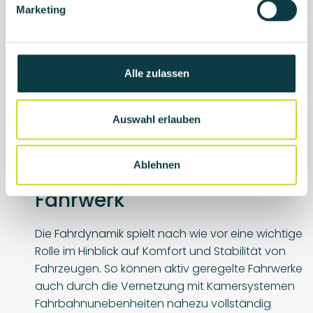
welches bereits in mehreren Großstädten in
Marketing
u
China in
Mehrgelenkbussen
der Firma
n
CRRC/ZELC im regulären Linienbetrieb zum Einsatz
g
kommt. Dabei liefert adcos auch die überlagerte
s
Alle zulassen
Regelungssoftware für die auf wenige
a
Zentimeter genaue spurtreue Führung der bis zu
u
35m langen Fahrzeuge.
s
Auswahl erlauben
w
mehr über adcos Lenksysteme
a
Ablehnen
h
l
Fahrwerk
Die Fahrdynamik spielt nach wie vor eine wichtige
Rolle im Hinblick auf Komfort und Stabilität von
Fahrzeugen. So können aktiv geregelte Fahrwerke
auch durch die Vernetzung mit Kamersystemen
Fahrbahnunebenheiten nahezu vollständig